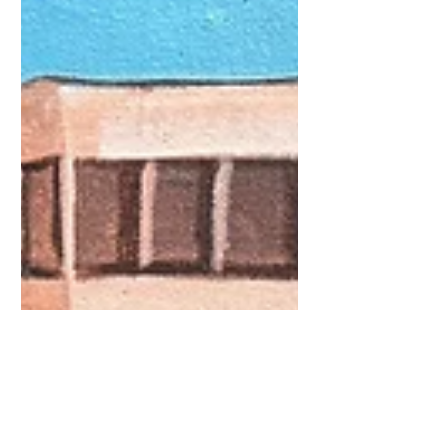
d'art atypique et participative , où
portraits et récits de vie occupent une
place centrale. Mon travail artistique a
toujours été guidé par le désir de
raconter des histoires. Des histoires de
visages que l'on ne regarde pas toujours,
de parcours marqués par la mémoire, la
dignité et parfois le silence. Cette galerie