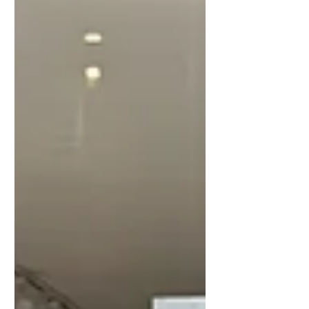
coloniale et à son héritage. Cette œuvre
rend hommage aux sept Congolais
amenés à Anvers en 1894 pour
l'Exposition universelle
(Wereldtentoonstelling)