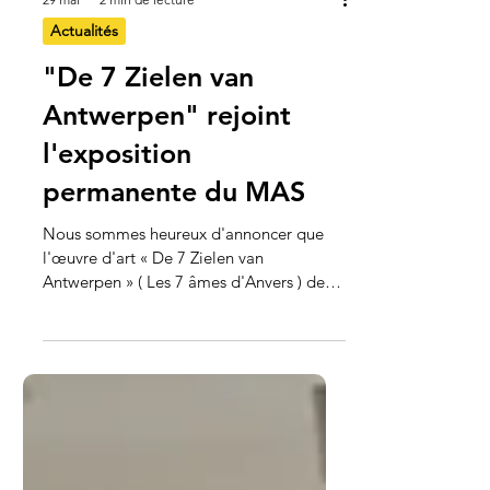
29 mai
2 min de lecture
Actualités
"De 7 Zielen van
Antwerpen" rejoint
l'exposition
permanente du MAS
Nous sommes heureux d'annoncer que
l'œuvre d'art « De 7 Zielen van
Antwerpen » ( Les 7 âmes d'Anvers ) de
David Katshiunga a été créée à la
demande du Museum aan de Stroom
(MAS) à Anvers et a été acquise pour être
intégrée à l'exposition permanente Vracht
, dans le bassin Antwerpen Koloniale
Haven , un espace dédié à la mémoire