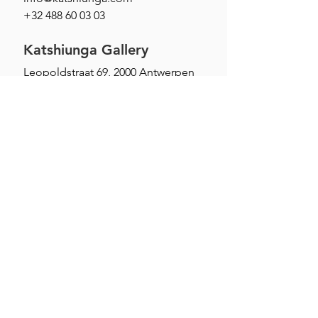
+32 488 60 03 03
Katshiunga Gallery
Leopoldstraat 69, 2000 Antwerpen
Open: Tuesday to Saturday
from 1pm - 6pm
Newsletter
Vous recevrez des emails contenant les
dernières nouvelles, comme des
informations sur les expositions à
venir…