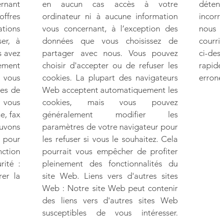
ernant
en aucun cas accès à votre
déte
ffres
ordinateur ni à aucune information
incor
ations
vous concernant, à l’exception des
nous
ser, à
données que vous choisissez de
courr
s avez
partager avec nous. Vous pouvez
ci-d
ement
choisir d'accepter ou de refuser les
rapi
r vous
cookies. La plupart des navigateurs
erron
des de
Web acceptent automatiquement les
vous
cookies, mais vous pouvez
e, fax
généralement modifier les
uvons
paramètres de votre navigateur pour
 pour
les refuser si vous le souhaitez. Cela
nction
pourrait vous empêcher de profiter
rité :
pleinement des fonctionnalités du
er la
site Web. Liens vers d'autres sites
Web : Notre site Web peut contenir
des liens vers d'autres sites Web
susceptibles de vous intéresser.