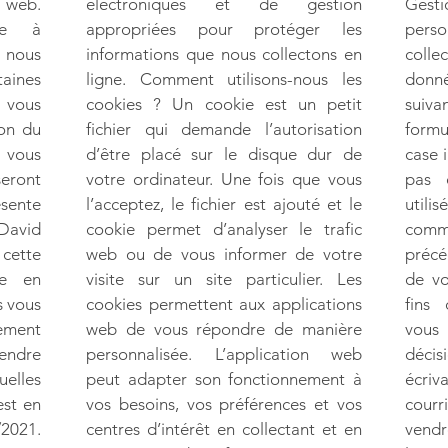
e web.
électroniques et de gestion
Ges
age à
appropriées pour protéger les
perso
i nous
informations que nous collectons en
coll
taines
ligne. Comment utilisons-nous les
donné
 vous
cookies ? Un cookie est un petit
suiva
ion du
fichier qui demande l’autorisation
formu
, vous
d’être placé sur le disque dur de
case 
seront
votre ordinateur. Une fois que vous
pas 
ésente
l’acceptez, le fichier est ajouté et le
utili
 David
cookie permet d’analyser le trafic
com
cette
web ou de vous informer de votre
précé
re en
visite sur un site particulier. Les
de vo
s vous
cookies permettent aux applications
fins
rement
web de vous répondre de manière
vous
ndre
personnalisée. L’application web
déci
elles
peut adapter son fonctionnement à
écri
est en
vos besoins, vos préférences et vos
courr
2021.
centres d’intérêt en collectant et en
vend