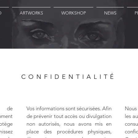
O
ARTWORKS
WORKSHOP
NEWS
P
CONFIDENTIALITÉ
e de
Vos informations sont sécurisées. Afin
Nous 
mment
de prévenir tout accès ou divulgation
les au
rotège
non autorisés, nous avons mis en
con
nissez
place des procédures physiques,
confi