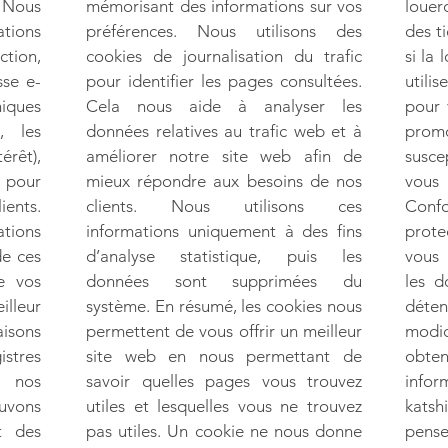
 Nous
mémorisant des informations sur vos
louer
ations
préférences. Nous utilisons des
des ti
tion,
cookies de journalisation du trafic
si la
sse e-
pour identifier les pages consultées.
utili
hiques
Cela nous aide à analyser les
pour 
, les
données relatives au trafic web et à
promo
érêt),
améliorer notre site web afin de
susce
s pour
mieux répondre aux besoins de nos
vous
ients.
clients. Nous utilisons ces
Conf
tions
informations uniquement à des fins
prot
de ces
d’analyse statistique, puis les
vous
e vos
données sont supprimées du
les d
illeur
système. En résumé, les cookies nous
déten
aisons
permettent de vous offrir un meilleur
modi
istres
site web en nous permettant de
obt
e nos
savoir quelles pages vous trouvez
info
ouvons
utiles et lesquelles vous ne trouvez
katsh
t des
pas utiles. Un cookie ne nous donne
pense