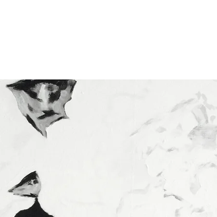
O
ARTWORKS
WORKSHOP
NEWS
P