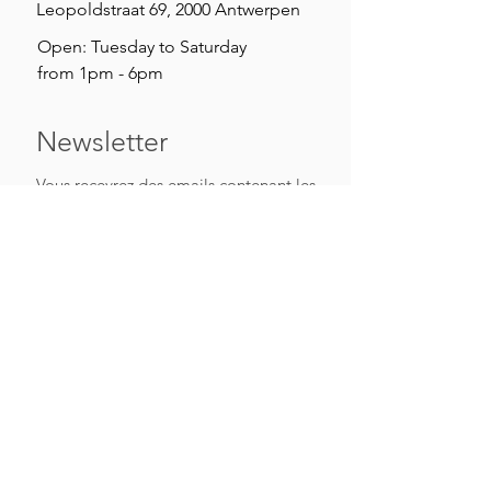
Leopoldstraat 69, 2000 Antwerpen
Open: Tuesday to Saturday
from 1pm - 6pm
Newsletter
Vous recevrez des emails contenant les
dernières nouvelles, comme des
informations sur les expositions à
venir…